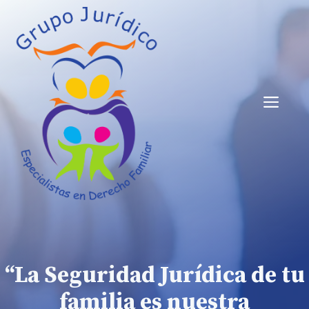
Saltar
al
contenido
Me
“
La Seguridad Jurídica de tu
familia es nuestra